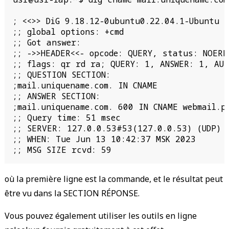
; <<>> DiG 9.18.12-0ubuntu0.22.04.1-Ubuntu <
;; global options: +cmd

;; Got answer:

;; ->>HEADER<<- opcode: QUERY, status: NOERR
;; flags: qr rd ra; QUERY: 1, ANSWER: 1, AUT
;; QUESTION SECTION:

;mail.uniquename.com. IN CNAME

;; ANSWER SECTION:

;mail.uniquename.com. 600 IN CNAME webmail.pr
;; Query time: 51 msec

;; SERVER: 127.0.0.53#53(127.0.0.53) (UDP)

;; WHEN: Tue Jun 13 10:42:37 MSK 2023

;; MSG SIZE rcvd: 59 
où la première ligne est la commande, et le résultat peut
être vu dans la SECTION RÉPONSE.
Vous pouvez également utiliser les outils en ligne