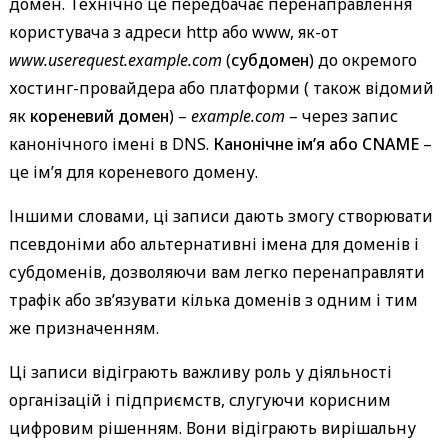
домен. Технічно це передбачає перенаправлення
користувача з адреси http або www, як-от
www.userequest.example.com
(
субдомен
) до окремого
хостинг-провайдера або платформи ( також відомий
як
кореневий домен
) –
example.com
– через запис
канонічного імені в DNS.
Канонічне ім’я або CNAME
–
це ім’я для кореневого домену.
Іншими словами, ці записи дають змогу створювати
псевдоніми або альтернативні імена для доменів і
субдоменів, дозволяючи вам легко перенаправляти
трафік або зв’язувати кілька доменів з одним і тим
же призначенням.
Ці записи відіграють важливу роль у діяльності
організацій і підприємств, слугуючи корисним
цифровим рішенням. Вони відіграють вирішальну