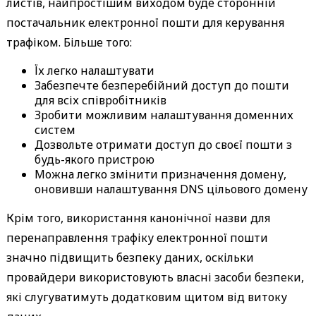
листів, найпростішим виходом буде сторонній
постачальник електронної пошти для керування
трафіком. Більше того:
Їх легко налаштувати
Забезпечте безперебійний доступ до пошти
для всіх співробітників
Зробити можливим налаштування доменних
систем
Дозвольте отримати доступ до своєї пошти з
будь-якого пристрою
Можна легко змінити призначення домену,
оновивши налаштування DNS цільового домену
Крім того, використання канонічної назви для
перенаправлення трафіку електронної пошти
значно підвищить безпеку даних, оскільки
провайдери використовують власні засоби безпеки,
які слугуватимуть додатковим щитом від витоку