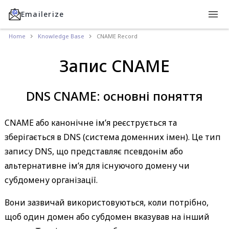
Emailerize
Home
Knowledge Base
CNAME Record
Запис CNAME
DNS CNAME: основні поняття
CNAME або канонічне ім’я реєструється та
зберігається в DNS (система доменних імен). Це тип
запису DNS, що представляє псевдонім або
альтернативне ім’я для існуючого домену чи
субдомену організації.
Вони зазвичай використовуються, коли потрібно,
щоб один домен або субдомен вказував на інший