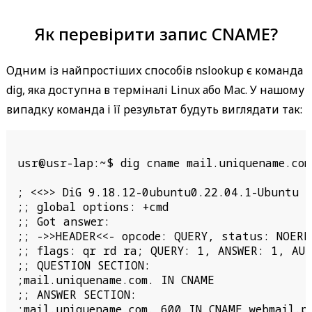
Як перевірити запис CNAME?
Одним із найпростіших способів nslookup є команда
dig, яка доступна в терміналі Linux або Mac. У нашому
випадку команда і її результат будуть виглядати так:
usr@usr-lap:~$ dig cname mail.uniquename.com

; <<>> DiG 9.18.12-0ubuntu0.22.04.1-Ubuntu <
;; global options: +cmd

;; Got answer:

;; ->>HEADER<<- opcode: QUERY, status: NOERR
;; flags: qr rd ra; QUERY: 1, ANSWER: 1, AUT
;; QUESTION SECTION:

;mail.uniquename.com. IN CNAME

;; ANSWER SECTION:

;mail.uniquename.com. 600 IN CNAME webmail.pr