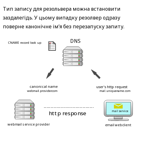
Тип запису для резольвера можна встановити
заздалегідь. У цьому випадку резолвер одразу
поверне канонічне ім’я без перезапуску запиту.
 DNS 
 CNAME record look up 
 > 
 < 
 > 
 < 
 > 
 > 
 < 
 < 
 > 
 canonical name 
 user's http request 
 mail.uniquename.com 
 webmail.provider.com 
 - - - - - - - - - - - - - - - - - - - - - - - - - - - - - - - - - - - - 
 > 
 < 
 > 
 < 
 http response 
 mail service 
 > 
 < 
 < 
 > 
 webmail service provider 
 email webclient 