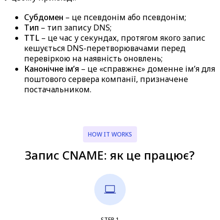
Субдомен
– це псевдонім або псевдонім;
Тип
– тип запису DNS;
TTL
– це час у секундах, протягом якого запис
кешується DNS-перетворювачами перед
перевіркою на наявність оновлень;
Канонічне ім’я
– це «справжнє» доменне ім’я для
поштового сервера компанії, призначене
постачальником.
HOW IT WORKS
Запис CNAME: як це працює?
STEP
1