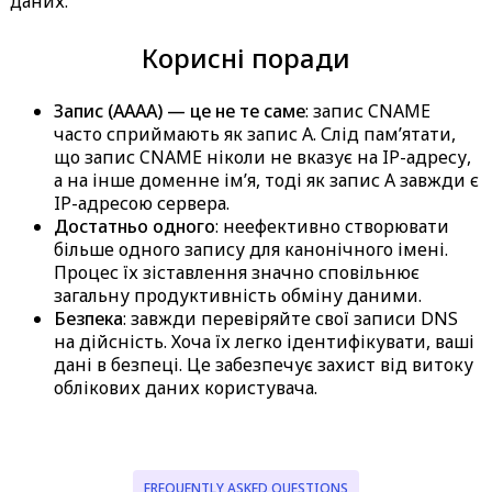
даних.
Корисні поради
Запис (AAAA) — це не те саме
: запис CNAME
часто сприймають як запис A. Слід пам’ятати,
що запис CNAME ніколи не вказує на IP-адресу,
а на інше доменне ім’я, тоді як запис A завжди є
IP-адресою сервера.
Достатньо одного
: неефективно створювати
більше одного запису для канонічного імені.
Процес їх зіставлення значно сповільнює
загальну продуктивність обміну даними.
Безпека
: завжди перевіряйте свої записи DNS
на дійсність. Хоча їх легко ідентифікувати, ваші
дані в безпеці. Це забезпечує захист від витоку
облікових даних користувача.
FREQUENTLY ASKED QUESTIONS