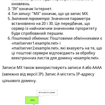
оновлень.
"IN"
означає Інтернет.
Тип запису:
"MX" означає, що це запис MX.
Значення параметра:
Значення параметра
встановлено на 20 і 30. Це передбачає, що
сервер із найнижчим значенням пріоритету
буде спробований першим.
Поштовий обмінник:
Поштовими обмінниками є
«mailserver1.example.net» і
«mailserver2.example.net», які вказують на те, що
ці поштові сервери відповідають за обробку
електронних листів для домену «example.net».
Записи MX також використовують записи A або AAAA
(залежно від версії IP). Запис A містить IP-адресу
цільового домену.
 MX records for a domain 
 DNS 