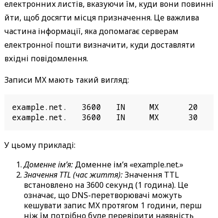
електронних листів, вказуючи їм, куди вони повинні
йти, щоб досягти місця призначення. Це важлива
частина інформації, яка допомагає серверам
електронної пошти визначити, куди доставляти
вхідні повідомлення.
Записи MX мають такий вигляд:
example.net.   3600   IN     MX      20     
example.net.   3600   IN     MX      30    
У цьому прикладі:
Доменне ім’я:
Доменне ім’я «example.net.»
Значення TTL (час життя):
Значення TTL
встановлено на 3600 секунд (1 година). Це
означає, що DNS-перетворювачі можуть
кешувати запис MX протягом 1 години, перш
ніж їм потрібно буде перевірити наявність