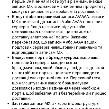
перше. Значення мають бути різними, інакше
записи MX із однаковим значенням пріоритету
можуть призвести до проблем із доставкою.
Відсутні або неправильні записи A/AAAA:
записи
MX прив’язані до записів A або AAAA поштових
серверів. Якщо ці записи відсутні або
неправильно налаштовані, це вплине на
доставку електронної пошти. Важливо
переконатися, що записи A або AAAA ваших
поштових серверів налаштовані правильно та
відповідають записам MX.
Блокування портів брандмауером:
якщо ваш
поштовий сервер знаходиться за
брандмауером, який обмежує вхідні з’єднання
на потрібних портах, це може перешкодити
доставці електронної пошти. Переконайтеся,
що налаштування вашого брандмауера
дозволяють вхідні з’єднання через необхідні
порти, щоб забезпечити безперебійний процес
доставки.
Застарілі записи MX:
з часом інфраструктура
серверів електронної пошти може змінитися.