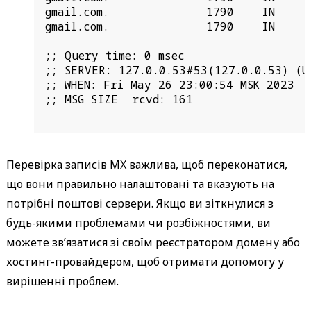
gmail.com.              1790    IN      
gmail.com.              1790    IN      
;; Query time: 0 msec

;; SERVER: 127.0.0.53#53(127.0.0.53) (UD
;; WHEN: Fri May 26 23:00:54 MSK 2023

;; MSG SIZE  rcvd: 161

Перевірка записів MX важлива, щоб переконатися,
що вони правильно налаштовані та вказують на
потрібні поштові сервери. Якщо ви зіткнулися з
будь-якими проблемами чи розбіжностями, ви
можете зв’язатися зі своїм реєстратором домену або
хостинг-провайдером, щоб отримати допомогу у
вирішенні проблем.