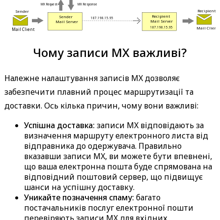
 MX Request 
 MX Response 
 Recipient 
 Sender 
 Recipient 
 Sender 
 187.198.15.95 
 Mail Server 
 Mail Server 
 Mail Client 
 187.198.15.95 
 Mail Client 
Чому записи MX важливі?
Належне налаштування записів MX дозволяє
забезпечити плавний процес маршрутизації та
доставки. Ось кілька причин, чому вони важливі:
Успішна доставка:
записи MX відповідають за
визначення маршруту електронного листа від
відправника до одержувача. Правильно
вказавши записи MX, ви можете бути впевнені,
що ваша електронна пошта буде спрямована на
відповідний поштовий сервер, що підвищує
шанси на успішну доставку.
Уникайте позначення спаму:
багато
постачальників послуг електронної пошти
перевіряють записи MX для вхідних