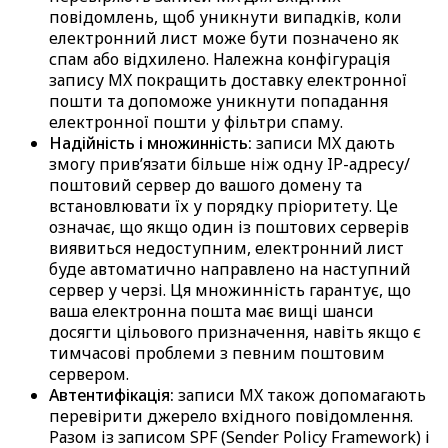
повідомлень, щоб уникнути випадків, коли
електронний лист може бути позначено як
спам або відхилено. Належна конфігурація
запису MX покращить доставку електронної
пошти та допоможе уникнути попадання
електронної пошти у фільтри спаму.
Надійність і множинність:
записи MX дають
змогу прив’язати більше ніж одну IP-адресу/
поштовий сервер до вашого домену та
встановлювати їх у порядку пріоритету. Це
означає, що якщо один із поштових серверів
виявиться недоступним, електронний лист
буде автоматично направлено на наступний
сервер у черзі. Ця множинність гарантує, що
ваша електронна пошта має вищі шанси
досягти цільового призначення, навіть якщо є
тимчасові проблеми з певним поштовим
сервером.
Автентифікація:
записи MX також допомагають
перевірити джерело вхідного повідомлення.
Разом із записом SPF (Sender Policy Framework) і