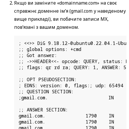
Якщо ви заміните «domainname.com» на своє
справжнє доменне ім’я (gmail.com у наведеному
вище прикладі), ви побачите записи MX,
пов’язані з вашим доменом.
; <<>> DiG 9.18.12-0ubuntu0.22.04.1-Ubun
;; global options: +cmd

;; Got answer:

;; ->>HEADER<<- opcode: QUERY, status: N
;; flags: qr rd ra; QUERY: 1, ANSWER: 5,
;; OPT PSEUDOSECTION:

; EDNS: version: 0, flags:; udp: 65494

;; QUESTION SECTION:

;gmail.com.                     IN      
;; ANSWER SECTION:

gmail.com.              1790    IN      
gmail.com.              1790    IN      
gmail.com.              1790    IN      