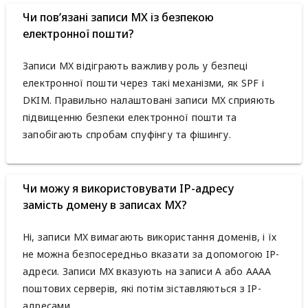
Чи пов’язані записи MX із безпекою
електронної пошти?
Записи MX відіграють важливу роль у безпеці
електронної пошти через такі механізми, як SPF і
DKIM. Правильно налаштовані записи MX сприяють
підвищенню безпеки електронної пошти та
запобігають спробам спуфінгу та фішингу.
Чи можу я використовувати IP-адресу
замість домену в записах MX?
Ні, записи MX вимагають використання доменів, і їх
не можна безпосередньо вказати за допомогою IP-
адреси. Записи MX вказують на записи A або AAAA
поштових серверів, які потім зіставляються з IP-
адресами.