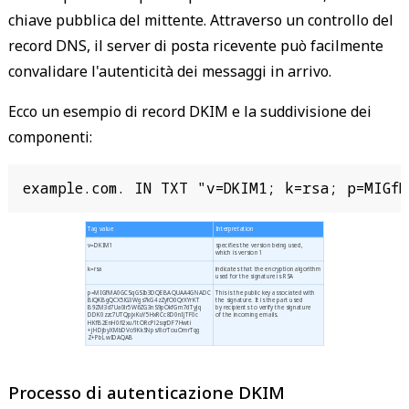
chiave pubblica del mittente. Attraverso un controllo del
record DNS, il server di posta ricevente può facilmente
convalidare l'autenticità dei messaggi in arrivo.
Ecco un esempio di record DKIM e la suddivisione dei
componenti:
example.com. IN TXT "v=DKIM1; k=rsa; p=MIGfM
Tag value
Interpretation
v=DKIM1
specifies the version being used,
which is version 1
k=rsa
indicates that the encryption algorithm
used for the signature is RSA
p=MIGfMA0GCSqGSIb3DQEBAQUAA4GNADC
This is the public key associated with
BiQKBgQCX5lG3Wgs7kG4zZyfO0QrXYrKT
the signature. It is the part used
B9ZM3d7Ua0lr5W6ZG3nS9pOkfGm7dTyJq
by recipients to verify the signature
DDK0zzc7UTQpjxKuY5HxRCc8D0nIjTF0c
of the incoming emails.
HKfB2EnH0fl2xu/1tORcPl2sqrDF7Hwti
+jHDjbyXMbDVo9KkSNps/8crTouOmrTqg
Z+PbLwIDAQAB
Processo di autenticazione DKIM