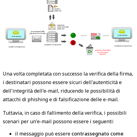
 sender's 
 public key 
 signature 
 verification with 
 public key 
 an email with DKIM 
 signature in its header 
 ------- 
 ------- 
 VERIFIED 
 mail service 
 mail service 
 recipient's email server 
 recipient's email service 
 sender's email service 
 authentication failed 
 the message is 
 rejected 
Una volta completata con successo la verifica della firma,
i destinatari possono essere sicuri dell'autenticità e
dell'integrità dell'e-mail, riducendo le possibilità di
attacchi di phishing e di falsificazione delle e-mail.
Tuttavia, in caso di fallimento della verifica, i possibili
scenari per un'e-mail possono essere i seguenti:
il messaggio può essere
contrassegnato come