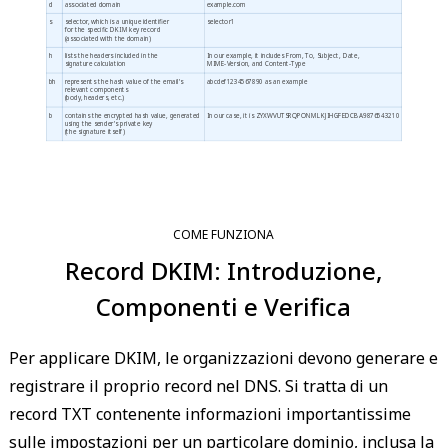
d
associated domain
example.com
s
selector, which is a unique identifier
selector1
for the specific DKIM key record
(associated with the domain)
h
lists the headers included in the
In our example, it includes From, To, Subject, Date,
signature calculation
MIME-Version, and Content-Type
bh
represents the hash value of the email's
abcdef1234567890 as an example
relevant components
(body, headers, etc.)
b
contains the encrypted hash value, generated
In our case, it is ZYXWVUTSRQPONMLKJIHGFEDCBA9876543210
using the sender's private key
(the signature itself)
COME FUNZIONA
Record DKIM: Introduzione,
Componenti e Verifica
Per applicare DKIM, le organizzazioni devono generare e
registrare il proprio record nel DNS. Si tratta di un
record TXT contenente informazioni importantissime
sulle impostazioni per un particolare dominio, inclusa la