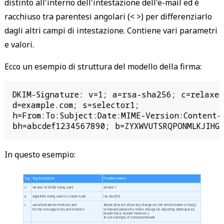
distinto all'interno dell'intestazione dell'e-mail ed è
racchiuso tra parentesi angolari (< >) per differenziarlo
dagli altri campi di intestazione. Contiene vari parametri
e valori.
Ecco un esempio di struttura del modello della firma:
DKIM-Signature: v=1; a=rsa-sha256; c=relaxed/
d=example.com; s=selector1;

h=From:To:Subject:Date:MIME-Version:Content-T
bh=abcdef1234567890; b=ZYXWVUTSRQPONMLKJIHG
In questo esempio:
Tag
Tag description
Possible values
v
version of DKIM being used
version 1
a
algorithm being used to create hash
rsa-sha256
c
canonicalization method used
simple (doesn't allow any changes in the email header or body)
for the message body and headers
or relaxed (allows for minor changes in adjusting whitespaces,
header lines, header fields etc.)
In our example, it's relaxed/relaxed