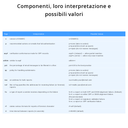
Componenti, loro interpretazione e
possibili valori
Tags
Interpretation
Possible Values
v
version of DMARC
v=DMARC1
p
recommended actions on emails that fail authentication
p=none (take no action)
p=quarantine (mark as spam)
p=reject (do not receive messages)
aspf
verification conformance mode for SPF records
aspf=r (relaxed) — allow partial matches
aspf=s (strict) — allow only exact matches
adkim
similar to aspf
adkim=r
pct
the percentage of email messages to be filtered in a flow
pst=100 is the best practice
sp
policy for handling subdomains
p=none (take no action)
p=quarantine (mark as spam)
p=reject (do not receive messages)
rua
an address for bulk reports
rua=mailto:your@email.com
ruf
like ruf tag specifies the addresses for receiving failure (or forensic)
ruf=mailto:your@email.com
reports
fo
a type of report a sender receives depending on the failure
fo=0: a report on both SPF and DKIM alignment failure. (Default)
fo=1: a report on either SPF or DKIM alignment failure.
(Recommended)
fo=d: a report on signature validation failure.
fo=s: a report on SPF verification failure.
rf
states various formats for reports of forensic character
rf=afrf (default)
ri
time interval between reports (in seconds)
ri=86400 (default)