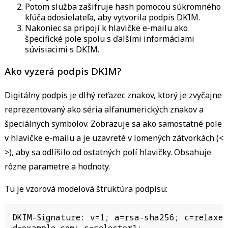
Potom služba zašifruje hash pomocou súkromného
kľúča odosielateľa, aby vytvorila podpis DKIM.
Nakoniec sa pripojí k hlavičke e-mailu ako
špecifické pole spolu s ďalšími informáciami
súvisiacimi s DKIM.
Ako vyzerá podpis DKIM?
Digitálny podpis je dlhý reťazec znakov, ktorý je zvyčajne
reprezentovaný ako séria alfanumerických znakov a
špeciálnych symbolov. Zobrazuje sa ako samostatné pole
v hlavičke e-mailu a je uzavreté v lomených zátvorkách (<
>), aby sa odlíšilo od ostatných polí hlavičky. Obsahuje
rôzne parametre a hodnoty.
Tu je vzorová modelová štruktúra podpisu:
DKIM-Signature: v=1; a=rsa-sha256; c=relaxed/
d=example.com; s=selector1;
