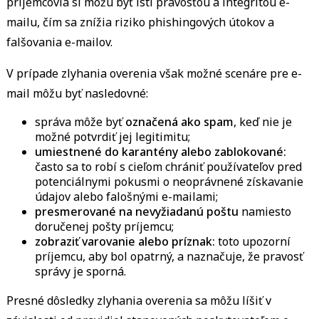
príjemcovia si môžu byť istí pravosťou a integritou e-
mailu, čím sa znížia riziko phishingových útokov a
falšovania e-mailov.
V prípade zlyhania overenia však možné scenáre pre e-
mail môžu byť nasledovné:
správa môže byť
označená ako spam
, keď nie je
možné potvrdiť jej legitimitu;
umiestnené do karantény alebo zablokované:
často sa to robí s cieľom chrániť používateľov pred
potenciálnymi pokusmi o neoprávnené získavanie
údajov alebo falošnými e-mailami;
presmerované na nevyžiadanú poštu
namiesto
doručenej pošty príjemcu;
zobraziť varovanie alebo príznak:
toto upozorní
príjemcu, aby bol opatrný, a naznačuje, že pravosť
správy je sporná.
Presné dôsledky zlyhania overenia sa môžu líšiť v