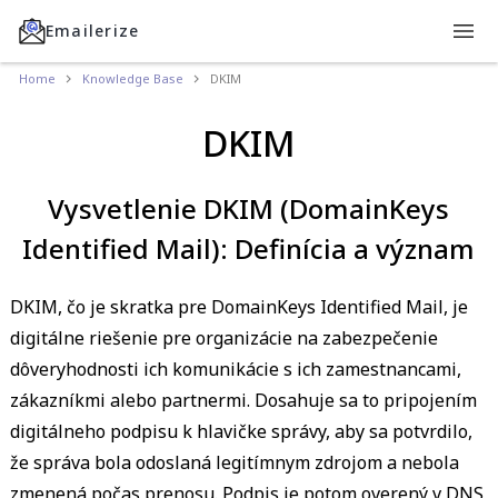
Emailerize
Home
Knowledge Base
DKIM
DKIM
Vysvetlenie DKIM (DomainKeys
Identified Mail): Definícia a význam
DKIM, čo je skratka pre DomainKeys Identified Mail, je
digitálne riešenie pre organizácie na zabezpečenie
dôveryhodnosti ich komunikácie s ich zamestnancami,
zákazníkmi alebo partnermi. Dosahuje sa to pripojením
digitálneho podpisu k hlavičke správy, aby sa potvrdilo,
že správa bola odoslaná legitímnym zdrojom a nebola
zmenená počas prenosu. Podpis je potom overený v DNS