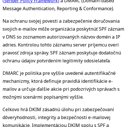
(Sender Policy Framework)
a DMARC (Domain-based
Message Authentication, Reporting & Conformance).
Na ochranu svojej povesti a zabezpečenie doručovania
svojich e-mailov môže organizácia poskytnúť SPF záznam
v DNS so zoznamom autorizovaných názvov domén a IP
adries. Kontrolou tohto záznamu server príjemcu overí
pravosť zdroja správy. SPF záznam poskytuje dodatočnú
ochranu údajov potvrdením legitimity odosielateľa.
DMARC je politika pre vyššie uvedené autentifikačné
mechanizmy, ktorá definuje pravidlá identifikácie e-
mailov a určuje ďalšie akcie pri podozrivých správach s
možnými scenármi popísanými vyššie.
Celkovo hrá DKIM zásadnú úlohu pri zabezpečovaní
dôveryhodnosti, integrity a bezpečnosti e-mailovej
komunikácie. Implementáciou DKIM spolu s SPF a