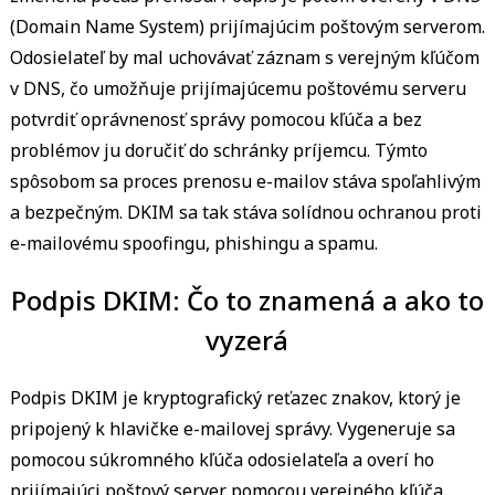
(Domain Name System) prijímajúcim poštovým serverom.
Odosielateľ by mal uchovávať záznam s verejným kľúčom
v DNS, čo umožňuje prijímajúcemu poštovému serveru
potvrdiť oprávnenosť správy pomocou kľúča a bez
problémov ju doručiť do schránky príjemcu. Týmto
spôsobom sa proces prenosu e-mailov stáva spoľahlivým
a bezpečným. DKIM sa tak stáva solídnou ochranou proti
e-mailovému spoofingu, phishingu a spamu.
Podpis DKIM: Čo to znamená a ako to
vyzerá
Podpis DKIM je kryptografický reťazec znakov, ktorý je
pripojený k hlavičke e-mailovej správy. Vygeneruje sa
pomocou súkromného kľúča odosielateľa a overí ho
prijímajúci poštový server pomocou verejného kľúča