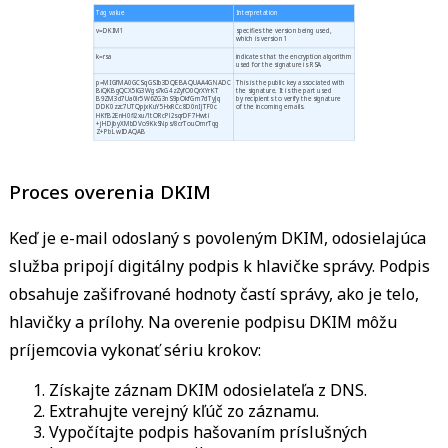
Tag value
Interpretation
v=DKIM1
specifies the version being used,
which is version 1
k=rsa
indicates that the encryption algorithm
used for the signature is RSA
p=MIGfMA0GCSqGSIb3DQEBAQUAA4GNADC
This is the public key associated with
BiQKBgQCX5lG3Wgs7kG4zZyfO0QrXYrKT
the signature. It is the part used
B9ZM3d7Ua0lr5W6ZG3nS9pOkfGm7dTyJq
by recipients to verify the signature
DDK0zzc7UTQpjxKuY5HxRCc8D0nIjTF0c
of the incoming emails.
HKfB2EnH0fl2xu/1tORcPl2sqrDF7Hwti
+jHDjbyXMbDVo9KkSNps/8crTouOmrTqg
Z+PbLwIDAQAB
Proces overenia DKIM
Keď je e-mail odoslaný s povoleným DKIM, odosielajúca
služba pripojí digitálny podpis k hlavičke správy. Podpis
obsahuje zašifrované hodnoty častí správy, ako je telo,
hlavičky a prílohy. Na overenie podpisu DKIM môžu
príjemcovia vykonať sériu krokov:
Získajte záznam DKIM odosielateľa z DNS.
Extrahujte verejný kľúč zo záznamu.
Vypočítajte podpis hašovaním príslušných