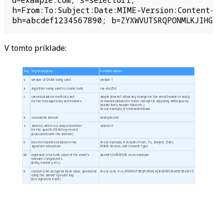
h=From:To:Subject:Date:MIME-Version:Content-T
bh=abcdef1234567890; b=ZYXWVUTSRQPONMLKJIHG
V tomto príklade:
Tag
Tag description
Possible values
v
version of DKIM being used
version 1
a
algorithm being used to create hash
rsa-sha256
c
canonicalization method used
simple (doesn't allow any changes in the email header or body)
for the message body and headers
or relaxed (allows for minor changes in adjusting whitespaces,
header lines, header fields etc.)
In our example, it's relaxed/relaxed
d
associated domain
example.com
s
selector, which is a unique identifier
selector1
for the specific DKIM key record
(associated with the domain)
h
lists the headers included in the
In our example, it includes From, To, Subject, Date,
signature calculation
MIME-Version, and Content-Type
bh
represents the hash value of the email's
abcdef1234567890 as an example
relevant components
(body, headers, etc.)
b
contains the encrypted hash value, generated
In our case, it is ZYXWVUTSRQPONMLKJIHGFEDCBA9876543210
using the sender's private key
(the signature itself)