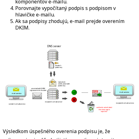
komponentov e-mailu.
Porovnajte vypočítaný podpis s podpisom v
hlavičke e-mailu.
Ak sa podpisy zhodujú, e-mail prejde overením
DKIM.
 DNS server 
 sender's 
 public key 
 signature 
 verification with 
 public key 
 an email with DKIM 
 signature in its header 
 ------- 
 ------- 
 VERIFIED 
 mail service 
 mail service 
 recipient's email server 
 recipient's email service 
 sender's email service 
 authentication failed 
 the message is 
 rejected 
Výsledkom úspešného overenia podpisu je, že