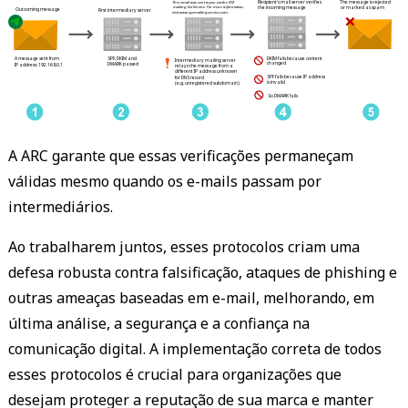
 This email was sent to you via the XYZ 
 Recipient's mail server verifies 
 The message is rejected 
 mailing list Service. For more information, 
 the incoming message 
 or marked as spam 
 Outcoming message 
 First intermediary server 
 visit www.xyzmailingservice.com. 
 DKIM fails because content 
 A message sent from 
 SPF, DKIM and 
 Intermediary mailing server 
 changed 
 DMARK passed 
 IP address: 192.168.0.1 
 relays the message from a 
 different IP address unknown 
 SPF fails because IP address 
 for DNS record 
 is invalid 
 (e.g. unregistered subdomain) 
 So DMARK fails 
A ARC garante que essas verificações permaneçam
válidas mesmo quando os e-mails passam por
intermediários.
Ao trabalharem juntos, esses protocolos criam uma
defesa robusta contra falsificação, ataques de phishing e
outras ameaças baseadas em e-mail, melhorando, em
última análise, a segurança e a confiança na
comunicação digital. A implementação correta de todos
esses protocolos é crucial para organizações que
desejam proteger a reputação de sua marca e manter