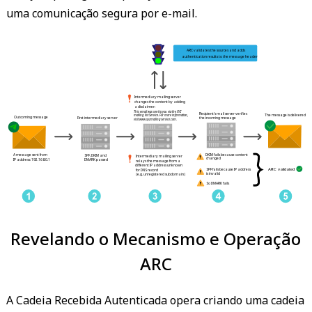
uma comunicação segura por e-mail.
 ARC validates the sources and adds 
 authentication results to the message header 
 Intermediary mailing server 
 changes the content by adding 
 a disclaimer: 
 This email was sent to you via the XYZ 
 Recipient's mail server verifies 
 The message is delivered 
 mailing list Service. For more information, 
 Outcoming message 
 the incoming message 
 First intermediary server 
 visit www.xyzmailingservice.com. 
 DKIM fails because content 
 A message sent from 
 SPF, DKIM and 
 Intermediary mailing server 
 changed 
 DMARK passed 
 IP address: 192.168.0.1 
 relays the message from a 
 different IP address unknown 
 ARC validated 
 SPF fails because IP address 
 for DNS record 
 is invalid 
 (e.g. unregistered subdomain) 
 So DMARK fails 
Revelando o Mecanismo e Operação
ARC
A Cadeia Recebida Autenticada opera criando uma cadeia