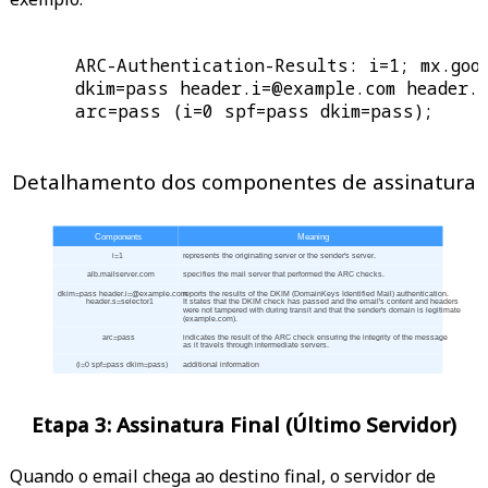
      ARC-Authentication-Results: i=1; mx.goog
      dkim=pass header.i=@example.com header.s
      arc=pass (i=0 spf=pass dkim=pass);

Detalhamento dos componentes de assinatura
 Components 
 Meaning 
 i=1 
 represents the originating server or the sender's server. 
 alb.mailserver.com 
 specifies the mail server that performed the ARC checks. 
 dkim=pass header.i=@example.com 
 reports the results of the DKIM (DomainKeys Identified Mail) authentication. 
 header.s=selector1 
 It states that the DKIM check has passed and the email's content and headers 
 were not tampered with during transit and that the sender's domain is legitimate 
 (example.com). 
 arc=pass 
 indicates the result of the ARC check ensuring the integrity of the message 
 as it travels through intermediate servers. 
 (i=0 spf=pass dkim=pass) 
 additional information 
Etapa 3: Assinatura Final (Último Servidor)
Quando o email chega ao destino final, o servidor de