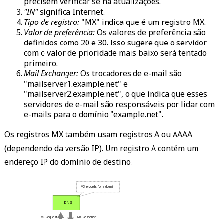
precisem verificar se há atualizações.
"IN"
significa Internet.
Tipo de registro:
"MX" indica que é um registro MX.
Valor de preferência:
Os valores de preferência são
definidos como 20 e 30. Isso sugere que o servidor
com o valor de prioridade mais baixo será tentado
primeiro.
Mail Exchanger:
Os trocadores de e-mail são
"mailserver1.example.net" e
"mailserver2.example.net", o que indica que esses
servidores de e-mail são responsáveis por lidar com
e-mails para o domínio "example.net".
Os registros MX também usam registros A ou AAAA
(dependendo da versão IP). Um registro A contém um
endereço IP do domínio de destino.
 MX records for a domain 
 DNS 
 MX Request 
 MX Response 