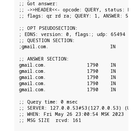
;; Got answer:

;; ->>HEADER<<- opcode: QUERY, status: N
;; flags: qr rd ra; QUERY: 1, ANSWER: 5,
;; OPT PSEUDOSECTION:

; EDNS: version: 0, flags:; udp: 65494

;; QUESTION SECTION:

;gmail.com.                     IN      
;; ANSWER SECTION:

gmail.com.              1790    IN      
gmail.com.              1790    IN      
gmail.com.              1790    IN      
gmail.com.              1790    IN      
gmail.com.              1790    IN      
;; Query time: 0 msec

;; SERVER: 127.0.0.53#53(127.0.0.53) (UD
;; WHEN: Fri May 26 23:00:54 MSK 2023

;; MSG SIZE  rcvd: 161
