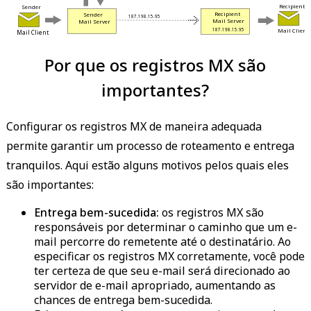
 Recipient 
 Sender 
 Recipient 
 Sender 
 187.198.15.95 
 Mail Server 
 Mail Server 
 Mail Client 
 187.198.15.95 
 Mail Client 
Por que os registros MX são
importantes?
Configurar os registros MX de maneira adequada
permite garantir um processo de roteamento e entrega
tranquilos. Aqui estão alguns motivos pelos quais eles
são importantes:
Entrega bem-sucedida:
os registros MX são
responsáveis por determinar o caminho que um e-
mail percorre do remetente até o destinatário. Ao
especificar os registros MX corretamente, você pode
ter certeza de que seu e-mail será direcionado ao
servidor de e-mail apropriado, aumentando as
chances de entrega bem-sucedida.