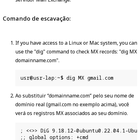
Comando de escavação:
If you have access to a Linux or Mac system, you can
use the "dig" command to check MX records: "dig MX
domainname.com".
usr@usr-lap:~$ dig MX gmail.com
Ao substituir “domainname.com” pelo seu nome de
domínio real (gmail.com no exemplo acima), você
verá os registros MX associados ao seu domínio.
; <<>> DiG 9.18.12-0ubuntu0.22.04.1-Ubun
;; global options: +cmd
