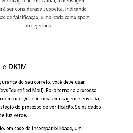
 verificação do SPF falhar, a mensagem
rá ser considerada suspeita, indicando
sco de falsificação, e marcada como spam
ou rejeitada.
SPF record check
C e DKIM
gurança do seu correio, você deve usar
DNS server
 Identified Mail). Para tornar o processo
seu domínio. Quando uma mensagem é enviada,
tágio do processo de verificação. Se os dados
e luz verde.
o, em caso de incompatibilidade, um