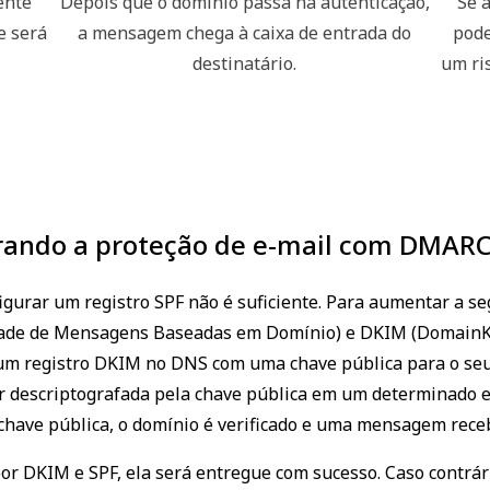
ente
Depois que o domínio passa na autenticação,
Se a
e será
a mensagem chega à caixa de entrada do
pode
destinatário.
um ri
ando a proteção de e-mail com DMAR
igurar um registro SPF não é suficiente. Para aumentar a se
ade de Mensagens Baseadas em Domínio) e DKIM (DomainKeys
iar um registro DKIM no DNS com uma chave pública para o 
er descriptografada pela chave pública em um determinado es
chave pública, o domínio é verificado e uma mensagem receb
 DKIM e SPF, ela será entregue com sucesso. Caso contrári