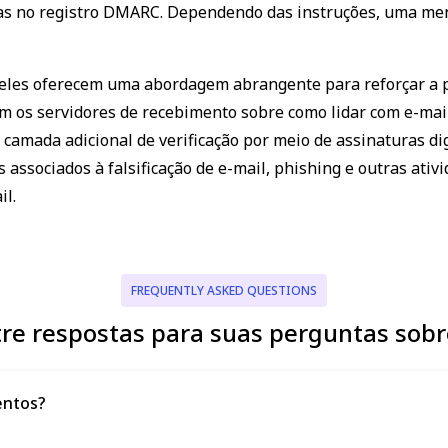
adas no registro DMARC. Dependendo das instruções, uma m
IP address
domain nam
les oferecem uma abordagem abrangente para reforçar a p
m os servidores de recebimento sobre como lidar com e-mail
amada adicional de verificação por meio de assinaturas dig
 associados à falsificação de e-mail, phishing e outras ativ
sender's
il.
server
FREQUENTLY ASKED QUESTIONS
re respostas para suas perguntas sobr
entos?