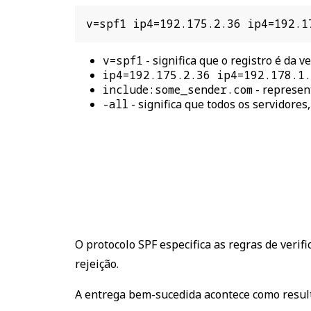
v=spf1 ip4=192.175.2.36 ip4=192.1
v=spf1
-
significa que o registro é da ve
ip4=192.175.2.36 ip4=192.178.1
include:some_sender.com
-
represent
-all
-
significa que todos os servidores
O protocolo SPF especifica as regras de veri
rejeição.
A entrega bem-sucedida acontece como resulta