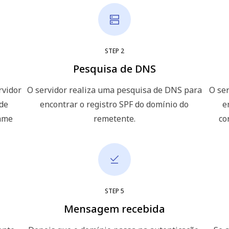
STEP
2
Pesquisa de DNS
rvidor
O servidor realiza uma pesquisa de DNS para
O ser
 de
encontrar o registro SPF do domínio do
e
xame
remetente.
co
STEP
5
Mensagem recebida