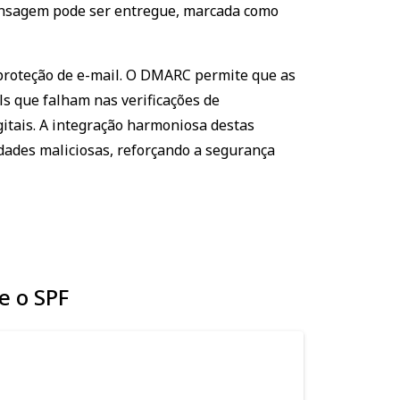
ensagem pode ser entregue, marcada como
e
roteção de e-mail. O DMARC permite que as
s que falham nas verificações de
itais. A integração harmoniosa destas
idades maliciosas, reforçando a segurança
mail server
e o SPF
authenticat
failed the me
is rejecte