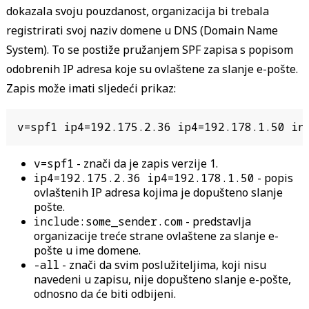
dokazala svoju pouzdanost, organizacija bi trebala
registrirati svoj naziv domene u DNS (Domain Name
System). To se postiže pružanjem SPF zapisa s popisom
odobrenih IP adresa koje su ovlaštene za slanje e-pošte.
Zapis može imati sljedeći prikaz:
v=spf1 ip4=192.175.2.36 ip4=192.178.1.50 inc
v=spf1
-
znači da je zapis verzije 1.
ip4=192.175.2.36 ip4=192.178.1.50
-
popis
ovlaštenih IP adresa kojima je dopušteno slanje
pošte.
include:some_sender.com
-
predstavlja
organizacije treće strane ovlaštene za slanje e-
pošte u ime domene.
-all
-
znači da svim poslužiteljima, koji nisu
navedeni u zapisu, nije dopušteno slanje e-pošte,
odnosno da će biti odbijeni.