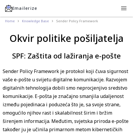
Emailerize
Home
Knowledge Base
Sender Policy Framework
Okvir politike pošiljatelja
SPF: Zaštita od lažiranja e-pošte
Sender Policy Framework je protokol koji čuva sigurnost
vaše e-pošte u svijetu digitalne komunikacije. Razvojem
digitalnih tehnologija dobili smo neprocjenjivo sredstvo
komunikacije. E-pošta je značajno smanjila udaljenost
između pojedinaca i poduzeća što je, sa svoje strane,
omogućilo njihov rast i skalabilnost širim i bržim
širenjem informacija. Međutim, svjetska priroda e-pošte
također ju je učinila primarnom metom kibernetičkih