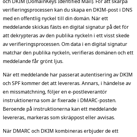
och DKIM (DomainKeys Identified Mail). För att skärpa
verifieringsprocessen kan du skapa en DKIM-post i DNS
IP address
domain nam
med en offentlig nyckel till din domän. När ett
meddelande skickas fästs en digital signatur på det för
att dekrypteras av den publika nyckeln i ett visst skede
av verifieringsprocessen. Om data i en digital signatur
matchar den publika nyckeln, verifieras domänen och ett
meddelande får grönt ljus.
sender's
server
När ett meddelande har passerat autentisering av DKIM
och SPF kommer det att levereras. Annars, i händelse av
en missmatchning, följer en e-postleverantör
instruktionerna som är fixerade i DMARC-posten.
Beroende på instruktionerna kan ett meddelande
levereras, markeras som skräppost eller avvisas.
När DMARC och DKIM kombineras erbjuder de ett