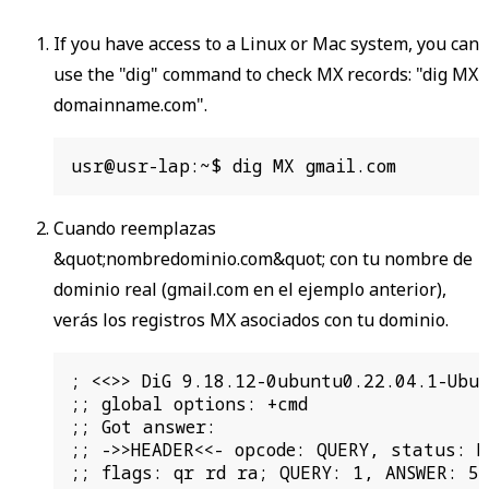
If you have access to a Linux or Mac system, you can
use the "dig" command to check MX records: "dig MX
domainname.com".
usr@usr-lap:~$ dig MX gmail.com
Cuando reemplazas
&quot;nombredominio.com&quot; con tu nombre de
dominio real (gmail.com en el ejemplo anterior),
verás los registros MX asociados con tu dominio.
; <<>> DiG 9.18.12-0ubuntu0.22.04.1-Ubun
;; global options: +cmd

;; Got answer:

;; ->>HEADER<<- opcode: QUERY, status: N
;; flags: qr rd ra; QUERY: 1, ANSWER: 5,