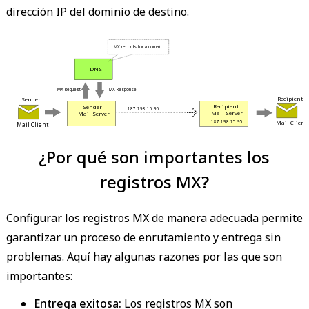
dirección IP del dominio de destino.
 MX records for a domain 
 DNS 
 MX Request 
 MX Response 
 Recipient 
 Sender 
 Recipient 
 Sender 
 187.198.15.95 
 Mail Server 
 Mail Server 
 Mail Client 
 187.198.15.95 
 Mail Client 
¿Por qué son importantes los
registros MX?
Configurar los registros MX de manera adecuada permite
garantizar un proceso de enrutamiento y entrega sin
problemas. Aquí hay algunas razones por las que son
importantes:
Entrega exitosa:
Los registros MX son