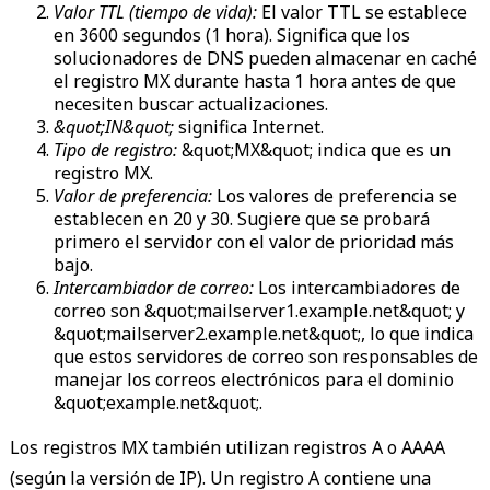
Valor TTL (tiempo de vida):
El valor TTL se establece
en 3600 segundos (1 hora). Significa que los
solucionadores de DNS pueden almacenar en caché
el registro MX durante hasta 1 hora antes de que
necesiten buscar actualizaciones.
&quot;IN&quot;
significa Internet.
Tipo de registro:
&quot;MX&quot; indica que es un
registro MX.
Valor de preferencia:
Los valores de preferencia se
establecen en 20 y 30. Sugiere que se probará
primero el servidor con el valor de prioridad más
bajo.
Intercambiador de correo:
Los intercambiadores de
correo son &quot;mailserver1.example.net&quot; y
&quot;mailserver2.example.net&quot;, lo que indica
que estos servidores de correo son responsables de
manejar los correos electrónicos para el dominio
&quot;example.net&quot;.
Los registros MX también utilizan registros A o AAAA
(según la versión de IP). Un registro A contiene una