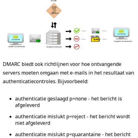
 DMARK 
 check 
 and 
 policy 
 application 
 ------- 
 ------- 
 mail service 
 ------- 
 ------- 
 spam 
 mail service 
 recipient's email service 
 rejected 
 sender's email service 
 recipient mail server 
DMARC biedt ook richtlijnen voor hoe ontvangende
servers moeten omgaan met e-mails in het resultaat van
authenticatiecontroles. Bijvoorbeeld:
authenticatie geslaagd p=none - het bericht is
afgeleverd
authenticatie mislukt p=reject - het bericht wordt
niet afgeleverd
authenticatie mislukt p=quarantaine - het bericht