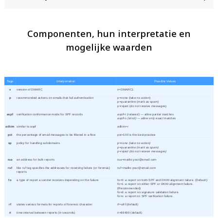
Componenten, hun interpretatie en
mogelijke waarden
Tags
Interpretation
Possible Values
v
version of DMARC
v=DMARC1
p
recommended actions on emails that fail authentication
p=none (take no action)
p=quarantine (mark as spam)
p=reject (do not receive messages)
aspf
verification conformance mode for SPF records
aspf=r (relaxed) — allow partial matches
aspf=s (strict) — allow only exact matches
adkim
similar to aspf
adkim=r
pct
the percentage of email messages to be filtered in a flow
pst=100 is the best practice
sp
policy for handling subdomains
p=none (take no action)
p=quarantine (mark as spam)
p=reject (do not receive messages)
rua
an address for bulk reports
rua=mailto:your@email.com
ruf
like ruf tag specifies the addresses for receiving failure (or forensic)
ruf=mailto:your@email.com
reports
fo
a type of report a sender receives depending on the failure
fo=0: a report on both SPF and DKIM alignment failure. (Default)
fo=1: a report on either SPF or DKIM alignment failure.
(Recommended)
fo=d: a report on signature validation failure.
fo=s: a report on SPF verification failure.
rf
states various formats for reports of forensic character
rf=afrf (default)
ri
time interval between reports (in seconds)
ri=86400 (default)